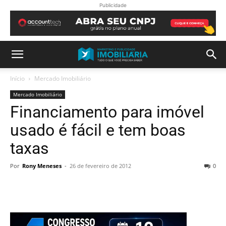
Publicidade
Início
Mercado Imobiliário
Mercado Imobiliário
Financiamento para imóvel
usado é fácil e tem boas
taxas
Por
Rony Meneses
-
26 de fevereiro de 2012
0
.