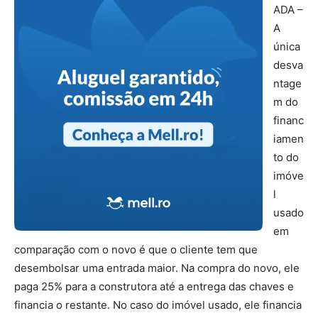
ADA –
A
única
desva
ntage
m do
financ
iamen
to do
imóve
l
usado
em
comparação com o novo é que o cliente tem que
desembolsar uma entrada maior. Na compra do novo, ele
paga 25% para a construtora até a entrega das chaves e
financia o restante. No caso do imóvel usado, ele financia